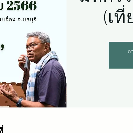
(เที
กา
่