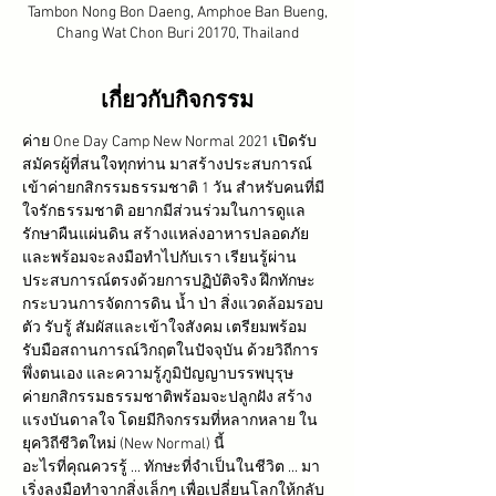
Tambon Nong Bon Daeng, Amphoe Ban Bueng,
Chang Wat Chon Buri 20170, Thailand
เกี่ยวกับกิจกรรม
ค่าย One Day Camp New Normal 2021 เปิดรับ
สมัครผู้ที่สนใจทุกท่าน มาสร้างประสบการณ์
เข้าค่ายกสิกรรมธรรมชาติ 1 วัน สำหรับคนที่มี
ใจรักธรรมชาติ อยากมีส่วนร่วมในการดูแล
รักษาผืนแผ่นดิน สร้างแหล่งอาหารปลอดภัย 
และพร้อมจะลงมือทำไปกับเรา เรียนรู้ผ่าน
ประสบการณ์ตรงด้วยการปฏิบัติจริง ฝึกทักษะ
กระบวนการจัดการดิน น้ำ ป่า สิ่งแวดล้อมรอบ
ตัว รับรู้ สัมผัสและเข้าใจสังคม เตรียมพร้อม
รับมือสถานการณ์วิกฤตในปัจจุบัน ด้วยวิถีการ
พึ่งตนเอง และความรู้ภูมิปัญญาบรรพบุรุษ 
ค่ายกสิกรรมธรรมชาติพร้อมจะปลูกฝัง สร้าง
แรงบันดาลใจ โดยมีกิจกรรมที่หลากหลาย ใน
ยุควิถีชีวิตใหม่ (New Normal) นี้ 
อะไรที่คุณควรรู้ ... ทักษะที่จำเป็นในชีวิต ... มา
เริ่งลงมือทำจากสิ่งเล็กๆ เพื่อเปลี่ยนโลกให้กลับ