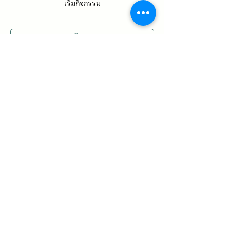
เริ่มกิจกรรม
ดูทั้งหมด
บัตรเข้างาน
ปิดจำหน่ายแล้ว
ประเภทบัตรเข้างาน
One Day Camp ค่ายคนรักษ์
สุขภาพ
ดูข้อมูลเพิ่มเติม
ราคา
฿500.00