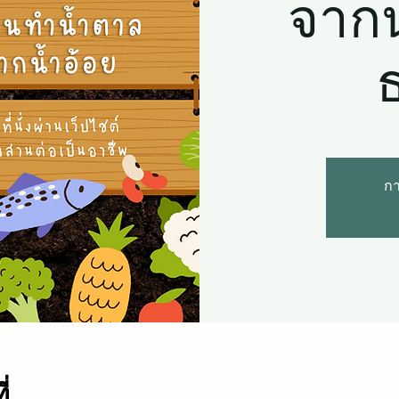
จากน
กา
่