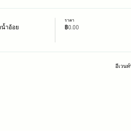
ราคา
น้ำอ้อย
฿0.00
อีเวนท