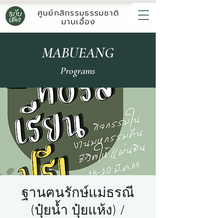
ศูนย์กสิกรรมธรรมชาติ
มาบเอื้อง
MABUEANG
Programs
ฐานฅนรักษ์แม่ธรณี
(ปุ๋ยน้ำ ปุ๋ยแห้ง) /