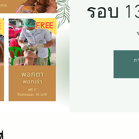
รอบ 1
ร
กา
่