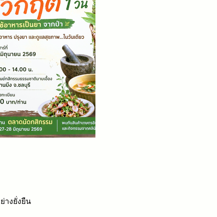
างยั่งยืน