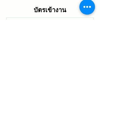
บัตรเข้างาน
ปิดจำหน่ายแล้ว
ประเภทบัตรเข้างาน
อาหารคือโอสถมหัศจรรย์ฯ
ราคา
฿2,000.00
แชร์กิจกรรมนี้