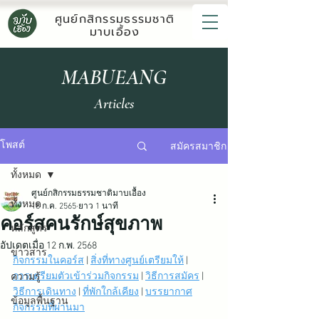
ศูนย์กสิกรรมธรรมชาติ
มาบเอื้อง
MABUEANG
Articles
สมัครสมาชิก
โพสต์
ทั้งหมด
ศูนย์กสิกรรมธรรมชาติมาบเอื้อง
ทั้งหมด
18 ก.ค. 2565
ยาว 1 นาที
คอร์สคนรักษ์สุขภาพ
หลักสูตร
อัปเดตเมื่อ
12 ก.พ. 2568
ข่าวสาร
กิจกรรมในคอร์ส
 | 
สิ่งที่ทางศูนย์เตรียมให้
 | 
การเตรียมตัวเข้าร่วมกิจกรรม
 | 
วิธีการสมัคร
 | 
ความรู้
วิธีการเดินทาง
 | 
ที่พักใกล้เคียง
 | 
บรรยากาศ
ข้อมูลพื้นฐาน
กิจกรรมที่ผ่านมา