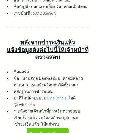
ธนาคาร : ทหารไทยธนชาติ (ttb)
ชื่อบัญชี : บจก.มาบเอื้อง วิสาหกิจเพื่อสังคม
เลขบัญชี : 637 2 35656 5
หลังจากชำระเงินแล้ว
แจ้งข้อมูลดังต่อไปนี้ให้เจ้าหน้าที่
ตรวจสอบ
ชื่อคอร์ส
ชื่อ - นามสกุล ผู้ลงทะเบียน (หากมีหลาย
ท่านสามารถแจ้งพร้อมกันได้ทั้งหมด)
หลักฐานการชำระเงิน
มาที่ไลน์ฝ่ายอบรม 
Line Official
 ไอดี 
@rwh5003b
** หลังจากเจ้าหน้าที่การเงินตรวจสอบ
เรียบร้อยแล้ว จะจัดส่งตั๋วระบุสถานะ 
"ชำระเงินแล้ว" ให้แก่ท่าน