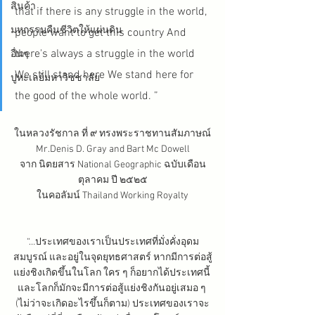
สินค้า
that if there is any struggle in the world, 
มหกรรมคืนชีวิตให้แผ่นดิน
people want to get this country And 
there's always a struggle in the world 
อื่นๆ
We still stand here We stand here for 
ปูทะเลย์มหาวิชชาลัย
the good of the whole world. ”
ในหลวงรัชกาล ที่ ๙ ทรงพระราชทานสัมภาษณ์
Mr.Denis D. Gray and Bart Mc Dowell
จาก นิตยสาร National Geographic ฉบับเดือน
ตุลาคม ปี ๒๕๒๕
ในคอลัมน์ Thailand Working Royalty
“…ประเทศของเราเป็นประเทศที่มั่งคั่งอุดม
สมบูรณ์ และอยู่ในจุดยุทธศาสตร์ หากมีการต่อสู้
แย่งชิงเกิดขึ้นในโลก ใคร ๆ ก็อยากได้ประเทศนี้ 
และโลกก็มักจะมีการต่อสู้แย่งชิงกันอยู่เสมอ ๆ 
(ไม่ว่าจะเกิดอะไรขึ้นก็ตาม) ประเทศของเราจะ