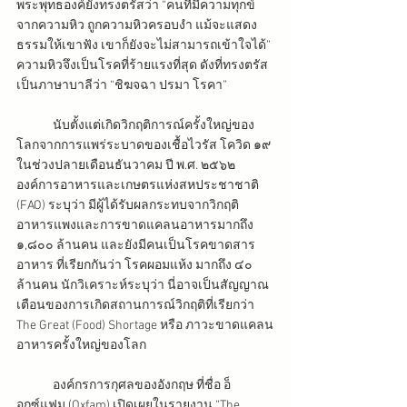
พระพุทธองค์ยังทรงตรัสว่า “คนที่มีความทุกข์
จากความหิว ถูกความหิวครอบงำ แม้จะแสดง
ธรรมให้เขาฟัง เขาก็ยังจะไม่สามารถเข้าใจได้” 
ความหิวจึงเป็นโรคที่ร้ายแรงที่สุด ดังที่ทรงตรัส
เป็นภาษาบาลีว่า “ชิฆจฉา ปรมา โรคา” 
	นับตั้งแต่เกิดวิกฤติการณ์ครั้งใหญ่ของ
โลกจากการแพร่ระบาดของเชื้อไวรัส โควิด ๑๙ 
ในช่วงปลายเดือนธันวาคม ปี พ.ศ. ๒๕๖๒ 
องค์การอาหารและเกษตรแห่งสหประชาชาติ 
(FAO) ระบุว่า มีผู้ได้รับผลกระทบจากวิกฤติ
อาหารแพงและการขาดแคลนอาหารมากถึง 
๑,๘๐๐ ล้านคน และยังมีคนเป็นโรคขาดสาร
อาหาร ที่เรียกกันว่า โรคผอมแห้ง มากถึง ๔๐ 
ล้านคน นักวิเคราะห์ระบุว่า นี่อาจเป็นสัญญาณ
เตือนของการเกิดสถานการณ์วิกฤติที่เรียกว่า 
The Great (Food) Shortage หรือ ภาวะขาดแคลน
อาหารครั้งใหญ่ของโลก
	องค์กรการกุศลของอังกฤษ ที่ชื่อ อ็
อกซ์แฟม (Oxfam) เปิดเผยในรายงาน “The 