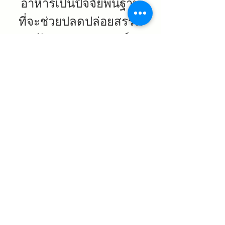
อาหารเป็นปัจจัยพื้นฐาน
ที่จะช่วยปลดปล่อยสรรพ
ชีวิตและมวลมนุษย์
สู่เสรีภาพ ภราดรภาพ
และเราทุกคนมีโอกาสเป็น
หนึ่งในการเข้าร่วม
กองกำลังแห่งสันติสุข
ไม่ว่าจะอยู่ที่ไหนหรือจะเป็นใครก็ตาม มาเจอกัน
ได้ที่
ศูนย์กสิกรรมธรรมชาติมาบเอื้อง ตำบลหนอง
บอนแดง อำเภอบ้านบึง จังหวัดชลบุรี
ในวันศุกร์ที่ ๑๘ ถึง วันอาทิตย์ที่ ๒๐ มีนาคม 
๒๕๖๕