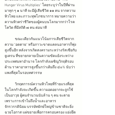
Hunger Virus Multiplies” โดยระบุว่าในปีที่ผ่าน
มาทุก ๆ ๑ นาที จะมีผู้เสียชีวิต ๑๑ คน จากความ
หิวโหย และภาวะทุพโภชนาการ หมายความว่า 
ความหิวคร่าชีวิตของผู้คนบนโลกมากกว่าโรค
โควิด ที่มีสถิติ ๗ คน ต่อนาที
ขณะเดียวกันแนวโน้มการเสียชีวิตจาก
ความ “อดตาย” หรือภาวะขาดแคลนอาหารก็พุ่ง
สูงขึ้นอีก หลังจากเกิดสงครามระหว่างรัสเซียกับ
ยูเครน ที่ขยายกลายเป็นความขัดแย้งระหว่าง
ประเทศมหาอำนาจ โลกกำลังเผชิญวิกฤติรอบ
ด้าน ราคาอาหารสูงขึ้นกว่าเดิมถึง ๔๐% นับว่า
แพงที่สุดในรอบทศวรรษ 
วิกฤตการณ์ความหิวโหยที่ร้ายแรงที่สุด
ในโลกกำลังจะเกิดขึ้น ความอดอยากจะถูกใช้
เป็นอาวุธ ผู้คนจำนวนนับล้าน ๆ คน จะตาย
เพราะการเข้าไม่ถึงน้ำและอาหาร 
จักรวรรดินิยม บรรษัทยักษ์ใหญ่ข้ามชาติจะยิ่ง
ฉวยโอกาส แผ่ขยายเพื่อการครอบครอง แย่งยึด