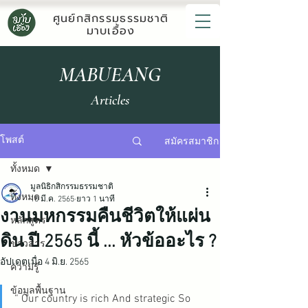
ศูนย์กสิกรรมธรรมชาติ
มาบเอื้อง
MABUEANG
Articles
สมัครสมาชิก
โพสต์
ทั้งหมด
มูลนิธิกสิกรรมธรรมชาติ
ทั้งหมด
10 มี.ค. 2565
ยาว 1 นาที
งานมหกรรมคืนชีวิตให้แผ่น
หลักสูตร
ดิน ปี 2565 นี้ ... หัวข้ออะไร ?
ข่าวสาร
อัปเดตเมื่อ
4 มิ.ย. 2565
ความรู้
ข้อมูลพื้นฐาน
“ Our country is rich And strategic So 