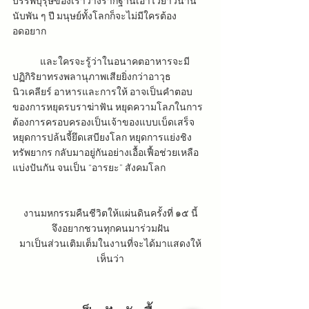
บรรพบุรุษของเราวางรากฐานเอาไว้ยาวนาน
นับพัน ๆ ปี มนุษย์ทั้งโลกก็จะไม่มีใครต้อง
อดอยาก
และใครจะรู้ว่าในอนาคตอาหารจะมี
ปฏิกิริยาทรงพลานุภาพเสียยิ่งกว่าอาวุธ
นิวเคลียร์ อาหารและการให้ อาจเป็นคำตอบ
ของการหยุดรบราฆ่าฟัน หยุดความโลภในการ
ต้องการครอบครองเป็นเจ้าของแบบเบ็ดเสร็จ 
หยุดการปล้นจี้ยึดเสบียงโลก หยุดการแย่งชิง
ทรัพยากร กลับมาอยู่กันอย่างเอื้อเฟื้อช่วยเหลือ
แบ่งปันกัน จนเป็น “อารยะ” สังคมโลก
งานมหกรรมคืนชีวิตให้แผ่นดินครั้งที่ ๑๕ นี้
จึงอยากชวนทุกคนมาร่วมฝัน
มาเป็นส่วนเติมเต็มในงานที่จะได้มาแสดงให้
เห็นว่า